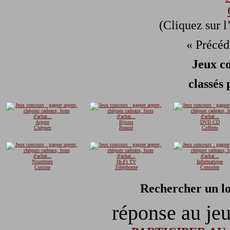
(Cliquez sur l
« Précé
Jeux co
classés 
Argent
Bijoux
DVD CD
Chèques
Beauté
Coffrets
Nourriture
Hi-Fi TV
Informatique
Cuisine
Téléphonie
Consoles
Rechercher un lo
réponse au je