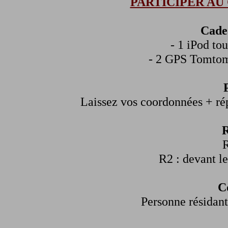
PARTICIPER A
Cade
- 1 iPod to
- 2 GPS Tomtom
Laissez vos coordonnées + rép
R
R
R2 : devant le
C
Personne résidant