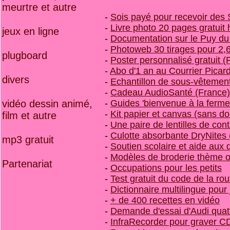
meurtre et autre
-
Sois payé pour recevoir des
-
Livre photo 20 pages gratuit
jeux en ligne
-
Documentation sur le Puy du
-
Photoweb 30 tirages pour 2,62
plugboard
-
Poster personnalisé gratuit 
-
Abo d'1 an au Courrier Picar
divers
-
Echantillon de sous-vêtement
-
Cadeau AudioSanté (France)
-
Guides 'bienvenue à la ferme'
vidéo dessin animé,
-
Kit papier et canvas (sans 
film et autre
-
Une paire de lentilles de con
-
Culotte absorbante DryNites 
mp3 gratuit
-
Soutien scolaire et aide aux 
-
Modèles de broderie thème 
Partenariat
-
Occupations pour les petits
-
Test gratuit du code de la rou
-
Dictionnaire multilingue pour 
-
+ de 400 recettes en vidéo
-
Demande d'essai d'Audi quat
-
InfraRecorder pour graver C