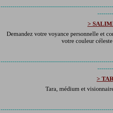
-------------------------------------------------------
-------
> SALI
Demandez votre voyance personnelle et c
votre couleur céleste
-------------------------------------------------------
-------
> TA
Tara, médium et visionnair
-------------------------------------------------------