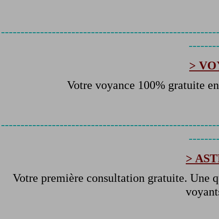
-------------------------------------------------------
-------
> VO
Votre voyance 100% gratuite e
-------------------------------------------------------
-------
> AS
Votre première consultation gratuite. Une q
voyants