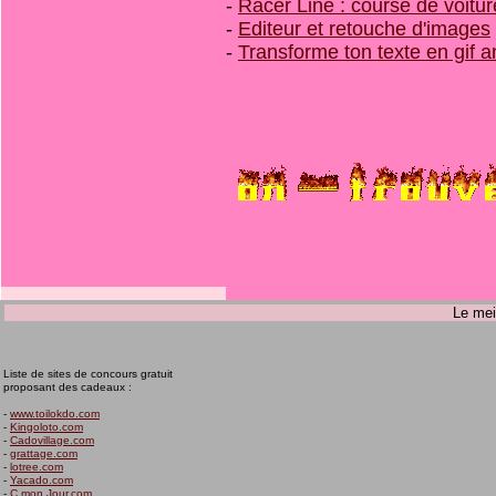
-
Racer Line : course de voitur
-
Editeur et retouche d'images
-
Transforme ton texte en gif 
Le mei
Liste de sites de concours gratuit
proposant des cadeaux :
-
www.toilokdo.com
-
Kingoloto.com
-
Cadovillage.com
-
grattage.com
-
lotree.com
-
Yacado.com
-
C mon Jour.com