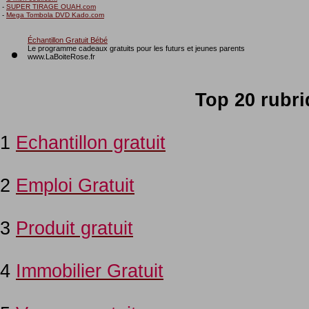
-
SUPER TIRAGE OUAH.com
-
Mega Tombola DVD Kado.com
Échantillon Gratuit Bébé
Le programme cadeaux gratuits pour les futurs et jeunes parents
www.LaBoiteRose.fr
Top 20 rubr
1
Echantillon gratuit
2
Emploi Gratuit
3
Produit gratuit
4
Immobilier Gratuit